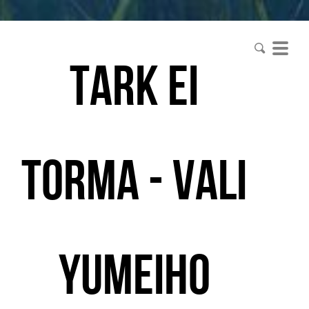
tark ei
torma - vali
yumeiho