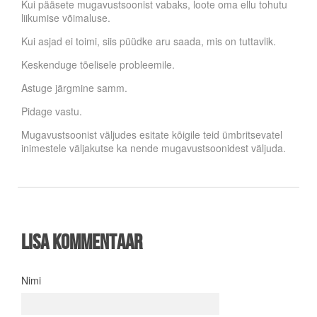
Kui pääsete mugavustsoonist vabaks, loote oma ellu tohutu
liikumise võimaluse.
Kui asjad ei toimi, siis püüdke aru saada, mis on tuttavlik.
Keskenduge tõelisele probleemile.
Astuge järgmine samm.
Pidage vastu.
Mugavustsoonist väljudes esitate kõigile teid ümbritsevatel
inimestele väljakutse ka nende mugavustsoonidest väljuda.
Lisa kommentaar
Nimi