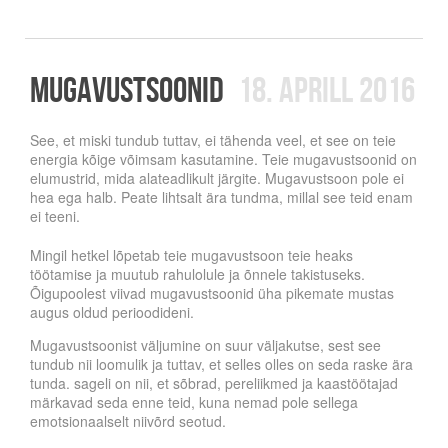
MUGAVUSTSOONID
18. aprill 2016
See, et miski tundub tuttav, ei tähenda veel, et see on teie
energia kõige võimsam kasutamine. Teie mugavustsoonid on
elumustrid, mida alateadlikult järgite. Mugavustsoon pole ei
hea ega halb. Peate lihtsalt ära tundma, millal see teid enam
ei teeni.
Mingil hetkel lõpetab teie mugavustsoon teie heaks
töötamise ja muutub rahulolule ja õnnele takistuseks.
Õigupoolest viivad mugavustsoonid üha pikemate mustas
augus oldud perioodideni.
Mugavustsoonist väljumine on suur väljakutse, sest see
tundub nii loomulik ja tuttav, et selles olles on seda raske ära
tunda. sageli on nii, et sõbrad, pereliikmed ja kaastöötajad
märkavad seda enne teid, kuna nemad pole sellega
emotsionaalselt niivõrd seotud.