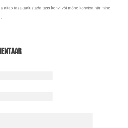
a aitab tasakaalustada tass kohvi või mõne kohvioa närimine.
.
mentaar