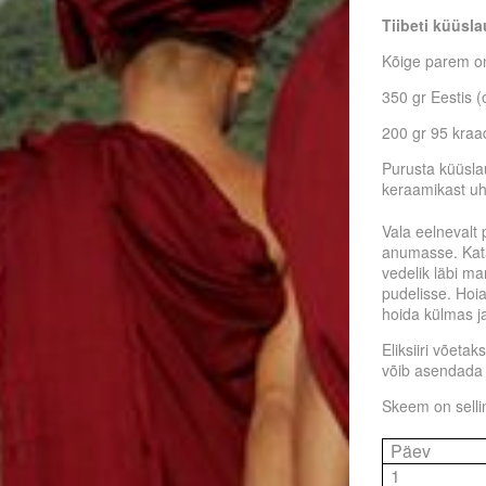
Tiibeti küüsla
Kõige parem on
350 gr Eestis
200 gr 95 kraad
Purusta küüslau
keraamikast u
Vala eelnevalt p
anumasse. Kat
vedelik läbi ma
pudelisse. Hoi
hoida külmas j
Eliksiiri võeta
võib asendada
Skeem on selli
Päev
1