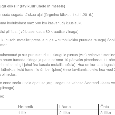
ugu eliksiir (ravikuur ühele inimesele)
 seda segada täiskuu ajal (järgmine täiskuu 14.11.2016.)
 (oma kodukohast max 500 km kasvanud) küüslauku
ist piiritust ( võib asendada 80 kraadise viinaga)
k (ei sobi metallist press ja nuga – ei tohi kokku puutuda rauaga) Sobi
hmer.
uhastatud ja siis purustatud küüslaugule piiritus (viin) eelnevalt sterilis
a anum tumeda riidega ja pane seisma 10 päevaks pimedasse. 11 päe
rli (mitte mingil juhul ära kasuta metallist sõela). Hea on kurnata tagas
a külmikus, kuid tume riie ümber (pime)Enne tarvitamist oleks hea veel
a pimedas.
kse enne sööki kindla õpetuse järgi, segatuna vähese /veerand klaasi/ v
 piimaga)
ne:
Hommik
Lõuna
Õhtu
1 tilk
2 tilka
3 tilka