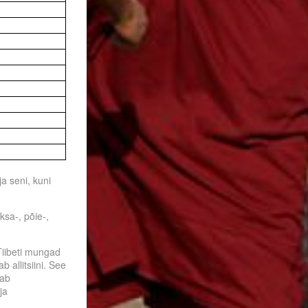
a seni, kuni
ksa-, põie-,
Tiibeti mungad
 allitsiini. See
tab
ja