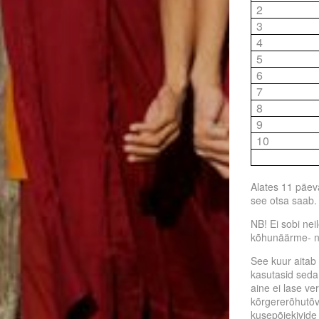
2
3
4
5
6
7
8
9
10
Alates 11 päeva
see otsa saab.
NB! Ei sobi nei
kõhunäärme- ne
See kuur aitab 
kasutasid seda 
aine ei lase ve
kõrgererõhutõve
kusepõiekivide 