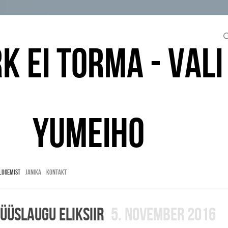
k ei torma - vali
yumeiho
LUGEMIST
Janika
Kontakt
küüslaugu eliksiir
5. november 2016