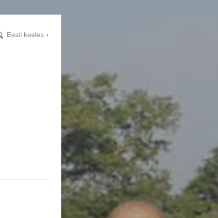
Eesti keeles
▼