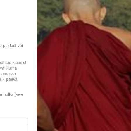
b puidust või
eeritud klaasist
val kurna
i samasse
 3-4 päeva
ee hulka (vee