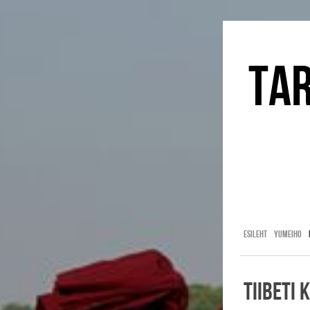
tar
Esileht
YUMEIHO
Tiibeti 