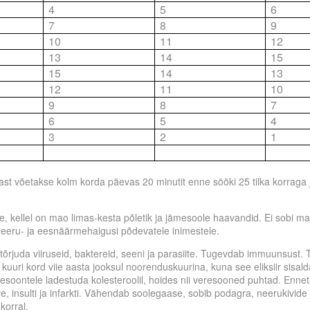
4
5
6
7
8
9
10
11
12
13
14
15
15
14
13
12
11
10
9
8
7
6
5
4
3
2
1
st võetakse kolm korda päevas 20 minutit enne sööki 25 tilka korraga j
le, kellel on mao limas-kesta põletik ja jämesoole haavandid. Ei sobi ma
eru- ja eesnäärmehaigusi põdevatele inimestele.
tõrjuda viiruseid, baktereid, seeni ja parasiite. Tugevdab immuunsust. 
kuuri kord viie aasta jooksul noorenduskuurina, kuna see eliksiir sisaldab
resoontele ladestuda kolesteroolil, hoides nii veresooned puhtad. Enne
, insulti ja infarkti. Vähendab soolegaase, sobib podagra, neerukivide 
korral.