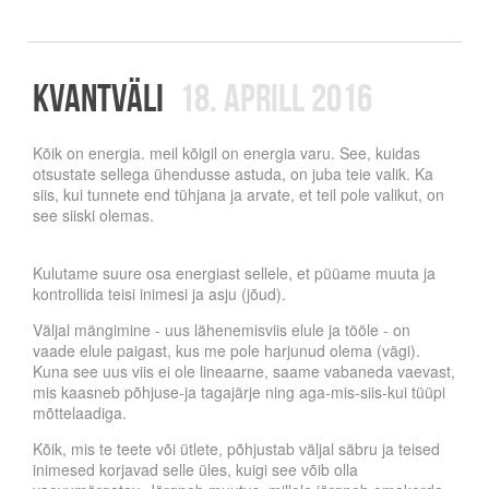
Kvantväli
18. aprill 2016
Kõik on energia. meil kõigil on energia varu. See, kuidas
otsustate sellega ühendusse astuda, on juba teie valik. Ka
siis, kui tunnete end tühjana ja arvate, et teil pole valikut, on
see siiski olemas.
Kulutame suure osa energiast sellele, et püüame muuta ja
kontrollida teisi inimesi ja asju (jõud).
Väljal mängimine - uus lähenemisviis elule ja tööle - on
vaade elule paigast, kus me pole harjunud olema (vägi).
Kuna see uus viis ei ole lineaarne, saame vabaneda vaevast,
mis kaasneb põhjuse-ja tagajärje ning aga-mis-siis-kui tüüpi
mõttelaadiga.
Kõik, mis te teete või ütlete, põhjustab väljal säbru ja teised
inimesed korjavad selle üles, kuigi see võib olla