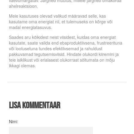
vaevumärgatav. Järgneb muutus, millele järgneb omakorda
ahelreaktsioon.
Meie kasutuses olevad valikud määravad selle, kas
kasutame oma energiat nii, et tulemuseks on kõrge või
madal energiatasuvus.
Saades aru kõikidest neist viisidest, kuidas oma energiat
kasutate, saate valida end ebaproduktiivsena, frustreerituna
või lootusetuna tundes efektiivsemad ja rahuldust
pakkuvamad tegutsemisviisid. Hindate olukordi kiiremini ja
teie isiklikust või erialasest olukorrast sõltumata on mõju
ikkagi olemas.
Lisa kommentaar
Nimi