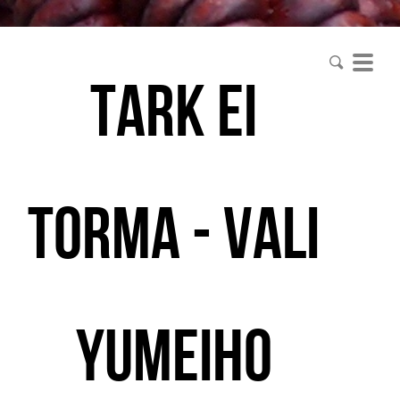
tark ei
torma - vali
yumeiho